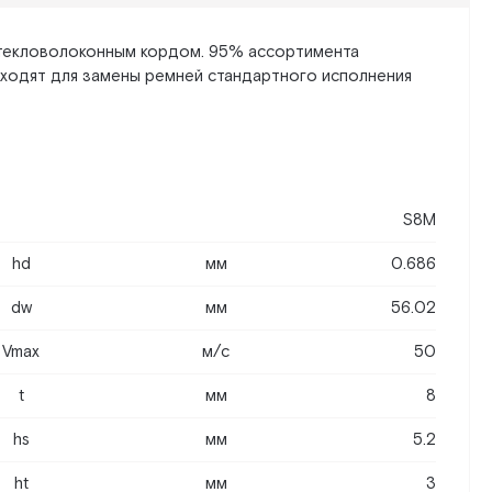
стекловолоконным кордом. 95% ассортимента
дходят для замены ремней стандартного исполнения
S8M
hd
мм
0.686
dw
мм
56.02
Vmax
м/c
50
t
мм
8
hs
мм
5.2
ht
мм
3