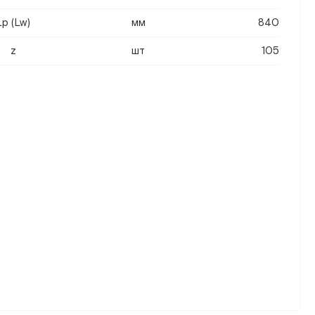
Lp (Lw)
мм
840
z
шт
105