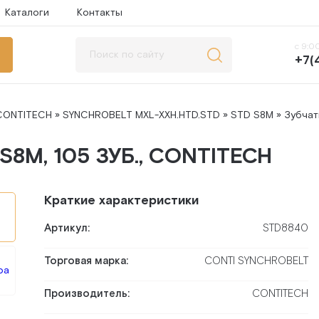
Каталоги
Контакты
с 9:00
+7(
CONTITECH
»
SYNCHROBELT MXL-XXH.HTD.STD
»
STD S8M
» Зубчат
8M, 105 ЗУБ., CONTITECH
Краткие характеристики
Артикул:
STD8840
Торговая марка:
CONTI SYNCHROBELT
Производитель:
CONTITECH