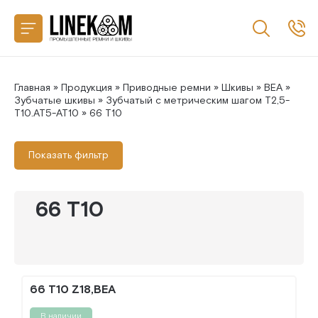
Назад
CONTITECH
SANLUX
Главная
»
Продукция
»
Приводные ремни
»
Шкивы
»
BEA
»
Зубчатые шкивы
»
Зубчатый с метрическим шагом T2,5-
T10.AT5-AT10
» 66 T10
MEGADYNE
Показать фильтр
MITSUBOSHI
GATES
66 T10
66 T10 Z18,BEA
В наличии