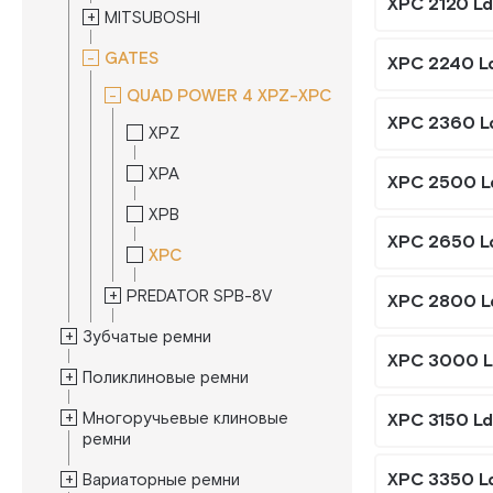
XPС 2120 L
MITSUBOSHI
GATES
XPС 2240 L
QUAD POWER 4 XPZ-XPC
XPС 2360 L
XPZ
XPA
XPС 2500 L
XPB
XPС 2650 L
XPC
PREDATOR SPB-8V
XPС 2800 L
Зубчатые ремни
XPС 3000 L
Поликлиновые ремни
Многоручьевые клиновые
XPС 3150 L
ремни
XPС 3350 L
Вариаторные ремни