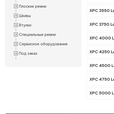
Плоские ремни
XPС 3550 L
Шкивы
XPС 3750 L
Втулки
Специальные ремни
XPС 4000 L
Сервисное оборудование
XPС 4250 L
Под заказ
XPС 4500 L
XPС 4750 L
XPС 5000 L