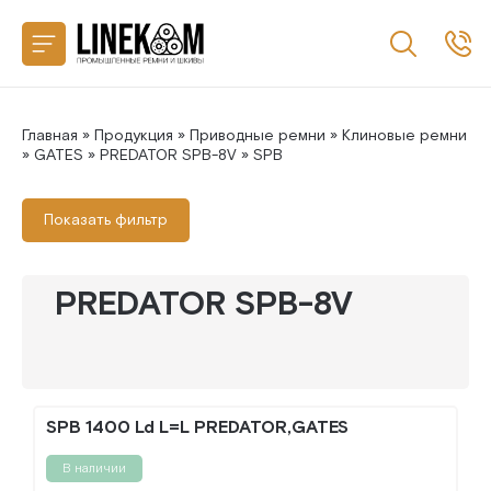
Назад
CONTITECH
SANLUX
Главная
»
Продукция
»
Приводные ремни
»
Клиновые ремни
»
GATES
»
PREDATOR SPB-8V
» SPB
MEGADYNE
Показать фильтр
MITSUBOSHI
PREDATOR SPB-8V
GATES
SPB 1400 Ld L=L PREDATOR,GATES
В наличии