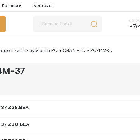
Каталоги
Контакты
с 9:00
+7(
атые шкивы
»
Зубчатый POLY CHAIN HTD
» PC-14M-37
4M-37
 37 Z28,BEA
 37 Z30,BEA