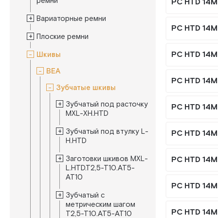
ремни
PC HTD 14M
Вариаторные ремни
PC HTD 14M
Плоские ремни
PC HTD 14M
Шкивы
BEA
PC HTD 14M
Зубчатые шкивы
Зубчатый под расточку
PC HTD 14M
MXL-XH.HTD
Зубчатый под втулку L-
PC HTD 14M
H.HTD
Заготовки шкивов MXL-
PC HTD 14M
L.HTD.T2,5-T10.AT5-
AT10
PC HTD 14M
Зубчатый с
метрическим шагом
PC HTD 14M
T2,5-T10.AT5-AT10