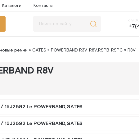
Каталоги
Контакты
с 9:00
+7(
иновые ремни
»
GATES
»
POWERBAND R3V-R8V.RSPB-RSPC
» R8V
RBAND R8V
 / 15J2692 Le POWERBAND,GATES
 / 15J2692 Le POWERBAND,GATES