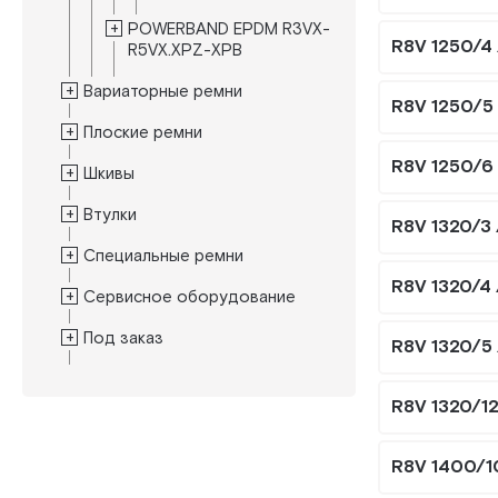
POWERBAND EPDM R3VX-
R8V 1250/4
R5VX.XPZ-XPB
Вариаторные ремни
R8V 1250/5
Плоские ремни
R8V 1250/6
Шкивы
Втулки
R8V 1320/3
Специальные ремни
R8V 1320/4
Сервисное оборудование
Под заказ
R8V 1320/5
R8V 1320/1
R8V 1400/1