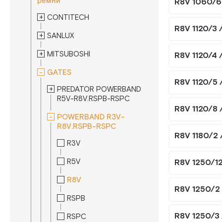
ремни
R8V 1060/6
CONTITECH
R8V 1120/3
SANLUX
MITSUBOSHI
R8V 1120/4
GATES
R8V 1120/5
PREDATOR POWERBAND
R5V-R8V.RSPB-RSPC
R8V 1120/8
POWERBAND R3V-
R8V.RSPB-RSPC
R8V 1180/2
R3V
R5V
R8V 1250/1
R8V
R8V 1250/2
RSPB
R8V 1250/3
RSPC