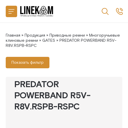
Назад
CONTITECH
SANLUX
Главная
»
Продукция
»
Приводные ремни
»
Многоручьевые
клиновые ремни
»
GATES
» PREDATOR POWERBAND R5V-
R8V.RSPB-RSPC
MEGADYNE
Показать фильтр
MITSUBOSHI
GATES
PREDATOR
POWERBAND R5V-
R8V.RSPB-RSPC