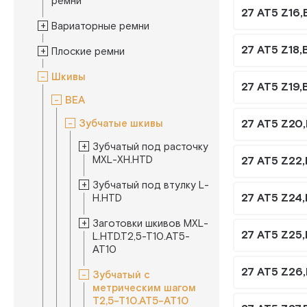
ремни
27 AT5 Z16,
Вариаторные ремни
27 AT5 Z18,
Плоские ремни
Шкивы
27 AT5 Z19,
BEA
27 AT5 Z20
Зубчатые шкивы
Зубчатый под расточку
MXL-XH.HTD
27 AT5 Z22
Зубчатый под втулку L-
27 AT5 Z24
H.HTD
Заготовки шкивов MXL-
27 AT5 Z25
L.HTD.T2,5-T10.AT5-
AT10
27 AT5 Z26
Зубчатый с
метрическим шагом
T2,5-T10.AT5-AT10