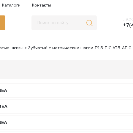
Каталоги
Контакты
с 9:00
+7(
атые шкивы
»
Зубчатый с метрическим шагом T2,5-T10.AT5-AT10
BEA
BEA
BEA