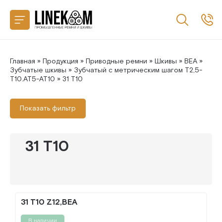
Назад
CONTITECH
SANLUX
Главная
»
Продукция
»
Приводные ремни
»
Шкивы
»
BEA
»
Зубчатые шкивы
»
Зубчатый с метрическим шагом T2,5-
T10.AT5-AT10
» 31 T10
MEGADYNE
Показать фильтр
MITSUBOSHI
GATES
31 T10
31 T10 Z12,BEA
В наличии