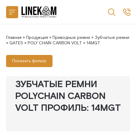
Назад
CONTITECH
SANLUX
Главная
»
Продукция
»
Приводные ремни
»
Зубчатые ремни
»
GATES
»
POLY CHAIN CARBON VOLT
» 14MGT
MEGADYNE
Показать фильтр
MITSUBOSHI
ЗУБЧАТЫЕ РЕМНИ
GATES
POLYCHAIN CARBON
VOLT ПРОФИЛЬ: 14MGT