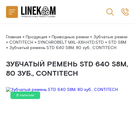
Назад
CONTITECH
SANLUX
Главная
»
Продукция
»
Приводные ремни
»
Зубчатые ремни
»
CONTITECH
»
SYNCHROBELT MXL-XXH.HTD.STD
»
STD S8M
» Зубчатый ремень STD 640 S8M, 80 зуб., CONTITECH
MEGADYNE
ЗУБЧАТЫЙ РЕМЕНЬ STD 640 S8M,
MITSUBOSHI
80 ЗУБ., CONTITECH
GATES
В наличии