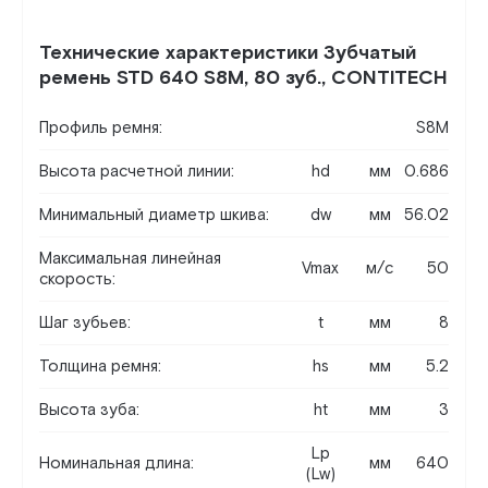
Технические характеристики Зубчатый
ремень STD 640 S8M, 80 зуб., CONTITECH
Профиль ремня:
S8M
Высота расчетной линии:
hd
мм
0.686
Минимальный диаметр шкива:
dw
мм
56.02
Максимальная линейная
Vmax
м/c
50
скорость:
Шаг зубьев:
t
мм
8
Толщина ремня:
hs
мм
5.2
Высота зуба:
ht
мм
3
Lp
Номинальная длина:
мм
640
(Lw)