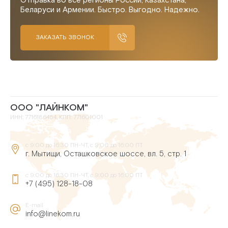
Отправка во все регионы России, Казахстана,
Беларуси и Армении. Быстро. Выгодно. Надежно.
ЗАКАЗАТЬ ЗВОНОК
ООО "ЛАЙНКОМ"
ИНН: 7716186454, КПП: 771601001
с 9:00 до 16:30 ПН-ЧТ, с 9:00 до 16:00 ПТ
г. Мытищи, Осташковское шоссе, вл. 5, стр. 1
с 9:00 до 16:30 ПН-ЧТ, с 9:00 до 16:00 ПТ
+7 (495) 128-18-08
E-mail
info@linekom.ru