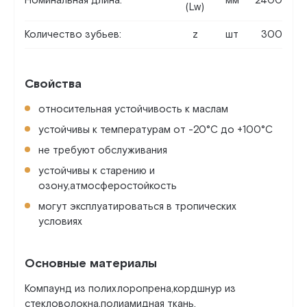
Номинальная длина:
мм
2400
(Lw)
Количество зубьев:
z
шт
300
Свойства
относительная устойчивость к маслам
устойчивы к температурам от -20°C до +100°C
не требуют обслуживания
устойчивы к старению и
озону,атмосферостойкость
могут эксплуатироваться в тропических
условиях
Основные материалы
Компаунд из полихлоропрена,кордшнур из
стекловолокна,полиамидная ткань.