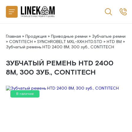
Назад
CONTITECH
SANLUX
Главная
»
Продукция
»
Приводные ремни
»
Зубчатые ремни
»
CONTITECH
»
SYNCHROBELT MXL-XXH.HTD.STD
»
HTD 8M
»
Зубчатый ремень HTD 2400 8M, 300 зуб., CONTITECH
MEGADYNE
ЗУБЧАТЫЙ РЕМЕНЬ HTD 2400
MITSUBOSHI
8M, 300 ЗУБ., CONTITECH
GATES
В наличии