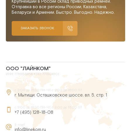
Крупнейший в России склад приводных ремней.
Отправка во все регионы России, Казахстана,
Беларуси и Армении. Быстро. Выгодно. Надежно.
ЗАКАЗАТЬ ЗВОНОК
ООО "ЛАЙНКОМ"
ИНН: 7716186454, КПП: 771601001
с 9:00 до 16:30 ПН-ЧТ, с 9:00 до 16:00 ПТ
г. Мытищи, Осташковское шоссе, вл. 5, стр. 1
с 9:00 до 16:30 ПН-ЧТ, с 9:00 до 16:00 ПТ
+7 (495) 128-18-08
E-mail
info@linekom.ru