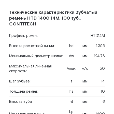
Технические характеристики Зубчатый
ремень HTD 1400 14M, 100 зуб.,
CONTITECH
Профиль ремня:
HTD14M
Высота расчетной линии:
hd
мм
1.395
Минимальный диаметр шкива:
dw
мм
124.78
Максимальная линейная
Vmax
м/c
50
скорость:
Шаг зубьев:
t
мм
14
Толщина ремня:
hs
мм
10
Высота зуба:
ht
мм
6
Lp