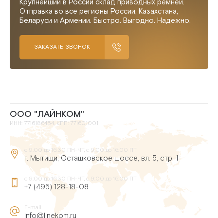
Крупнейший в России склад приводных ремней.
Отправка во все регионы России, Казахстана,
Беларуси и Армении. Быстро. Выгодно. Надежно.
ЗАКАЗАТЬ ЗВОНОК
ООО "ЛАЙНКОМ"
ИНН: 7716186454, КПП: 771601001
с 9:00 до 16:30 ПН-ЧТ, с 9:00 до 16:00 ПТ
г. Мытищи, Осташковское шоссе, вл. 5, стр. 1
с 9:00 до 16:30 ПН-ЧТ, с 9:00 до 16:00 ПТ
+7 (495) 128-18-08
E-mail
info@linekom.ru