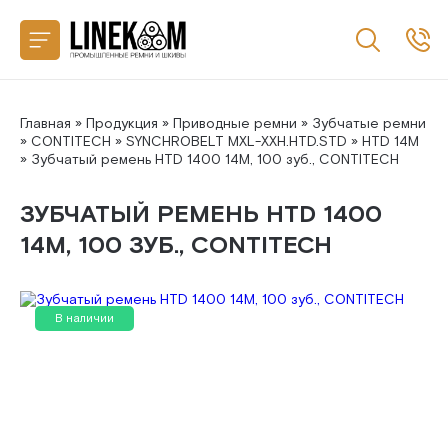
Назад
CONTITECH
SANLUX
Главная
»
Продукция
»
Приводные ремни
»
Зубчатые ремни
»
CONTITECH
»
SYNCHROBELT MXL-XXH.HTD.STD
»
HTD 14M
» Зубчатый ремень HTD 1400 14M, 100 зуб., CONTITECH
MEGADYNE
ЗУБЧАТЫЙ РЕМЕНЬ HTD 1400
MITSUBOSHI
14M, 100 ЗУБ., CONTITECH
GATES
В наличии