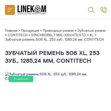
Назад
CONTITECH
SANLUX
Главная
»
Продукция
»
Приводные ремни
»
Зубчатые ремни
»
CONTITECH
»
SYNCHROBELT MXL-XXH.HTD.STD
»
XL
»
Зубчатый ремень 506 XL, 253 зуб., 1285,24 мм, CONTITECH
MEGADYNE
ЗУБЧАТЫЙ РЕМЕНЬ 506 XL, 253
MITSUBOSHI
ЗУБ., 1285,24 ММ, CONTITECH
GATES
В наличии