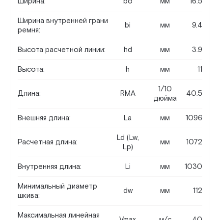
Ширина:
bo
мм
16.5
Ширина внутренней грани
bi
мм
9.4
ремня:
Высота расчетной линии:
hd
мм
3.9
Высота:
h
мм
11
1/10
Длина:
RMA
40.5
дюйма
Внешняя длина:
La
мм
1096
Ld (Lw,
Расчетная длина:
мм
1072
Lp)
Внутренняя длина:
Li
мм
1030
Минимальный диаметр
dw
мм
112
шкива:
Максимальная линейная
Vmax
м/c
40