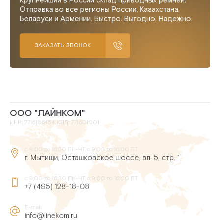
Крупнейший в России склад приводных ремней.
Отправка во все регионы России, Казахстана,
Беларуси и Армении. Быстро. Выгодно. Надежно.
ЗАКАЗАТЬ ЗВОНОК
ООО "ЛАЙНКОМ"
ИНН: 7716186454, КПП: 771601001
с 9:00 до 16:30 ПН-ЧТ, с 9:00 до 16:00 ПТ
г. Мытищи, Осташковское шоссе, вл. 5, стр. 1
с 9:00 до 16:30 ПН-ЧТ, с 9:00 до 16:00 ПТ
+7 (495) 128-18-08
E-mail
info@linekom.ru