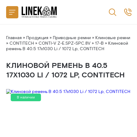
Назад
CONTITECH
SANLUX
Главная
»
Продукция
»
Приводные ремни
»
Клиновые ремни
»
CONTITECH
»
CONTI-V Z-E.SPZ-SPC.8V
»
17-B
» Клиновой
ремень B 40.5 17x1030 Li / 1072 Lp, CONTITECH
MEGADYNE
КЛИНОВОЙ РЕМЕНЬ B 40.5
MITSUBOSHI
17X1030 LI / 1072 LP, CONTITECH
GATES
В наличии