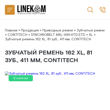
Назад
CONTITECH
SANLUX
Главная
»
Продукция
»
Приводные ремни
»
Зубчатые ремни
»
CONTITECH
»
SYNCHROBELT MXL-XXH.HTD.STD
»
XL
»
Зубчатый ремень 162 XL, 81 зуб., 411 мм, CONTITECH
MEGADYNE
ЗУБЧАТЫЙ РЕМЕНЬ 162 XL, 81
MITSUBOSHI
ЗУБ., 411 ММ, CONTITECH
GATES
В наличии