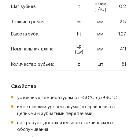
дюйм
Шаг зубьев:
t
0.2
(1/10)
Толщина ремня:
hs
мм
2.3
Высота зуба:
ht
мм
1.27
Lp
Номинальная длина:
мм
411
(Lw)
Количество зубьев:
z
шт
81
Свойства
устойчив к температурам от -30°C до +90°C
имеет низкий уровень шума (по сравнению с
цепными и зубчатыми передачами)
не требует дополнительного технического
обслуживания