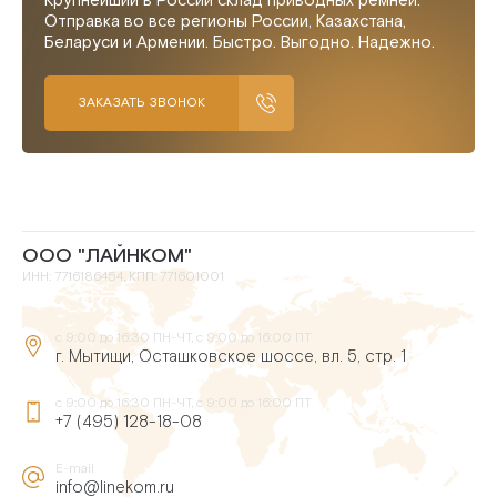
Крупнейший в России склад приводных ремней.
Отправка во все регионы России, Казахстана,
Беларуси и Армении. Быстро. Выгодно. Надежно.
ЗАКАЗАТЬ ЗВОНОК
ООО "ЛАЙНКОМ"
ИНН: 7716186454, КПП: 771601001
с 9:00 до 16:30 ПН-ЧТ, с 9:00 до 16:00 ПТ
г. Мытищи, Осташковское шоссе, вл. 5, стр. 1
с 9:00 до 16:30 ПН-ЧТ, с 9:00 до 16:00 ПТ
+7 (495) 128-18-08
E-mail
info@linekom.ru