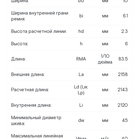
Ширина:
bo
мм
10
Ширина внутренней грани
bi
мм
6.1
ремня:
Высота расчетной линии:
hd
мм
2.3
Высота:
h
мм
6
1/10
Длина:
RMA
83.5
дюйма
Внешняя длина:
La
мм
2158
Ld (Lw,
Расчетная длина:
мм
2143
Lp)
Внутренняя длина:
Li
мм
2120
Минимальный диаметр
dw
мм
45
шкива:
Максимальная линейная
Vmax
м/c
40