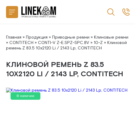
Назад
CONTITECH
SANLUX
Главная
»
Продукция
»
Приводные ремни
»
Клиновые ремни
»
CONTITECH
»
CONTI-V Z-E.SPZ-SPC.8V
»
10-Z
» Клиновой
ремень Z 83.5 10x2120 Li / 2143 Lp, CONTITECH
MEGADYNE
КЛИНОВОЙ РЕМЕНЬ Z 83.5
MITSUBOSHI
10X2120 LI / 2143 LP, CONTITECH
GATES
В наличии