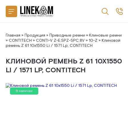
Назад
CONTITECH
SANLUX
Главная
»
Продукция
»
Приводные ремни
»
Клиновые ремни
»
CONTITECH
»
CONTI-V Z-E.SPZ-SPC.8V
»
10-Z
» Клиновой
ремень Z 61 10x1550 Li / 1571 Lp, CONTITECH
MEGADYNE
КЛИНОВОЙ РЕМЕНЬ Z 61 10X1550
MITSUBOSHI
LI / 1571 LP, CONTITECH
GATES
В наличии