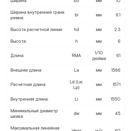
Ширина:
bo
мм
10
Ширина внутренней грани
bi
мм
6.1
ремня:
Высота расчетной линии:
hd
мм
2.3
Высота:
h
мм
6
1/10
Длина:
RMA
61
дюйма
Внешняя длина:
La
мм
1586
Ld (Lw,
Расчетная длина:
мм
1571
Lp)
Внутренняя длина:
Li
мм
1550
Минимальный диаметр
dw
мм
45
шкива:
Максимальная линейная
Vmax
м/c
40