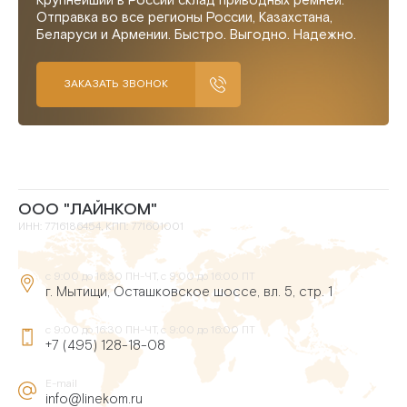
Крупнейший в России склад приводных ремней.
Отправка во все регионы России, Казахстана,
Беларуси и Армении. Быстро. Выгодно. Надежно.
ЗАКАЗАТЬ ЗВОНОК
ООО "ЛАЙНКОМ"
ИНН: 7716186454, КПП: 771601001
с 9:00 до 16:30 ПН-ЧТ, с 9:00 до 16:00 ПТ
г. Мытищи, Осташковское шоссе, вл. 5, стр. 1
с 9:00 до 16:30 ПН-ЧТ, с 9:00 до 16:00 ПТ
+7 (495) 128-18-08
E-mail
info@linekom.ru