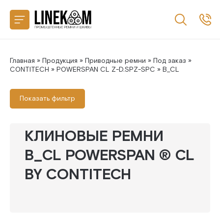
Назад
CONTITECH
SANLUX
Главная
»
Продукция
»
Приводные ремни
»
Под заказ
»
CONTITECH
»
POWERSPAN CL Z-D.SPZ-SPC
» B_CL
MEGADYNE
Показать фильтр
MITSUBOSHI
КЛИНОВЫЕ РЕМНИ
GATES
B_CL POWERSPAN ® CL
BY CONTITECH