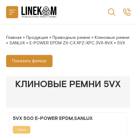
Назад
CONTITECH
SANLUX
Главная
»
Продукция
»
Приводные ремни
»
Клиновые ремни
»
SANLUX
»
E-POWER EPDM ZX-CX.XPZ-XPC.3VX-8VX
» 5VX
MEGADYNE
Показать фильтр
MITSUBOSHI
КЛИНОВЫЕ РЕМНИ 5VX
GATES
5VX 500 E-POWER EPDM,SANLUX
Мало